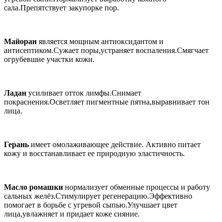
сала.Препятствует закупорке пор.
Майоран
является мощным антиоксидантом и
антисептиком.Сужает поры,устраняет воспаления.Смягчает
огрубевшие участки кожи.
Ладан
усиливает отток лимфы.Снимает
покраснения.Осветляет пигментные пятна,выравнивает тон
лица.
Герань
имеет омолаживающее действие. Активно питает
кожу и восстанавливает ее природную эластичность.
Масло ромашки
нормализует обменные процессы и работу
сальных желёз.Стимулирует регенерацию.Эффективно
помогает в борьбе с угревой сыпью.Улучшает цвет
лица,увлажняет и придает коже сияние.