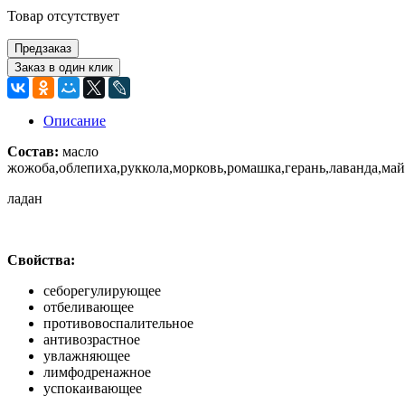
Товар отсутствует
Предзаказ
Заказ в один клик
Описание
Состав:
масло
жожоба,облепиха,руккола,морковь,ромашка,герань,лаванда,май
ладан
Свойства:
себорегулирующее
отбеливающее
противовоспалительное
антивозрастное
увлажняющее
лимфодренажное
успокаивающее