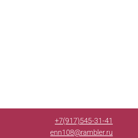
+7(917)545-31-41
enn108@rambler.ru